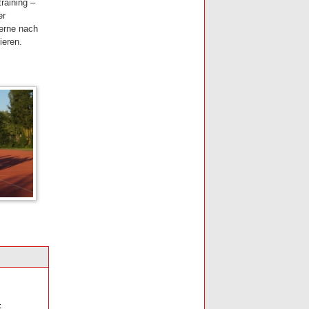
raining –
er
erne nach
ieren.
-