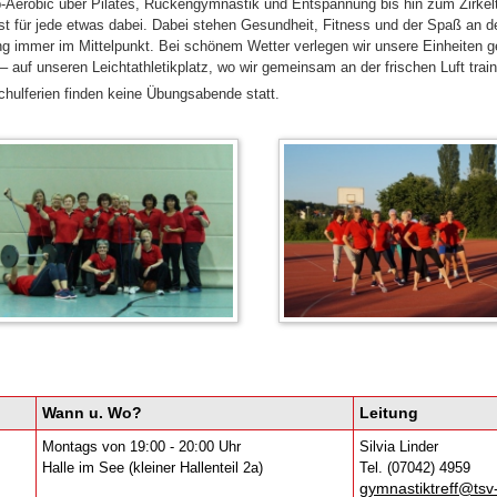
-Aerobic über Pilates, Rückengymnastik und Entspannung bis hin zum Zirkelt
ist für jede etwas dabei. Dabei stehen Gesundheit, Fitness und der Spaß an d
 immer im Mittelpunkt. Bei schönem Wetter verlegen wir unsere Einheiten g
– auf unseren Leichtathletikplatz, wo wir gemeinsam an der frischen Luft train
chulferien finden keine Übungsabende statt.
Wann u. Wo?
Leitung
Montags von 19:00 - 20:00 Uhr
Silvia Linder
Halle im See (kleiner Hallenteil 2a)
Tel. (07042) 4959
gymnastiktreff@tsv