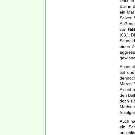
Doch in
Ball in
ein Mal
Selver 
Außenpf
von Nik
(63.). D
Schneid
einen Z
aggress
gewinnen
Ansonst
tief un
dennoch
Marcel 
Aisenbr
den Bal
doch üb
Mathias
Spielger
Auch na
ein Sc
anschli