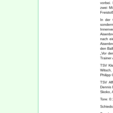
vorbei.
zwei Mi
Freisto
In der 
sondern
Innenve
Aisenbr
nach ei
Aisenbr
den Bal
„Vor de
Trainer 
TSV Kle
Witsch,
Philipp 
TSV Aff
Dennis D
Skoko, A
Tore: 0:
Schieds