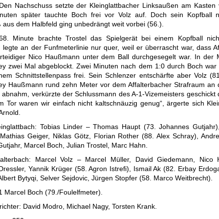
 Den Nachschuss setzte der Kleinglattbacher Linksaußen am Kasten 
nuten später tauchte Boch frei vor Volz auf. Doch sein Kopfball
ß aus dem Halbfeld ging unbedrängt weit vorbei (56.).
68. Minute brachte Trostel das Spielgerät bei einem Kopfball nich
 legte an der Funfmeterlinie nur quer, weil er überrascht war, dass A
rteidiger Nico Haußmann unter dem Ball durchgesegelt war. In der 
ey zwei Mal abgeblockt. Zwei Minuten nach dem 1:0 durch Boch wa
nem Schnittstellenpass frei. Sein Schlenzer entschärfte aber Volz (81
ey Haußmann rund zehn Meter vor dem Affalterbacher Strafraum an d
l abnahm, verkürzte der Schlussmann des A-1-Vizemeisters geschickt 
m Tor waren wir einfach nicht kaltschnäuzig genug“, ärgerte sich Klei
Arnold.
inglattbach: Tobias Linder – Thomas Haupt (73. Johannes Gutjahr)
 Mathias Geiger, Niklas Götz, Florian Rother (88. Alex Schray), Andre
Gutjahr, Marcel Boch, Julian Trostel, Marc Hahn.
alterbach: Marcel Volz – Marcel Müller, David Giedemann, Nico
ressler, Yannik Krüger (58. Agron Istrefi), Ismail Ak (82. Erbay Erdo
lbert Bytyqi, Selver Sejdovic, Jürgen Stopfer (58. Marco Weitbrecht).
1 Marcel Boch (79./Foulelfmeter).
richter: David Modro, Michael Nagy, Torsten Krank.