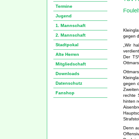
Termine
Foulel
Jugend
1. Mannschaft
Kleingl
2. Mannschaft
gegen d
Stadtpokal
„Wir ha
verdien
Alte Herren
Der TSV
Ottmars
Mitgliedschaft
Ottmars
Downloads
Kleingl
Datenschutz
gegen d
Zweiten 
Fanshop
rechte 
hinten 
Aisenbr
Hauptsc
Strafst
Denn au
Offensi