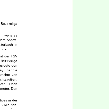
Bezirksliga
in weiteres
em Abpfiff.
lterbach in
zogen.
mit der TSV
Bezirksliga
esiegte den
rey über die
ätschte von
Rechtsaußen.
nten. Doch
fmeter. Den
ives in der
75 Minuten.