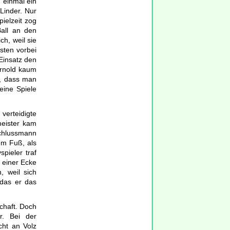
n einmal ein
Linder. Nur
pielzeit zog
all an den
h, weil sie
sten vorbei
 Einsatz den
Arnold kaum
u, dass man
ine Spiele
 verteidigte
eister kam
chlussmann
em Fuß, als
pieler traf
h einer Ecke
, weil sich
 das er das
chaft. Doch
r. Bei der
cht an Volz