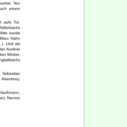
vorbei. Nur
 nach einem
t aufs Tor,
ffalterbachs
Mitte wurde
r Marc Hahn
.). Und als
er Auslinie
den Winkel.
nglattbachs
, Sebastian
 Aisenbrey,
 Haußmann,
gan), Nermin