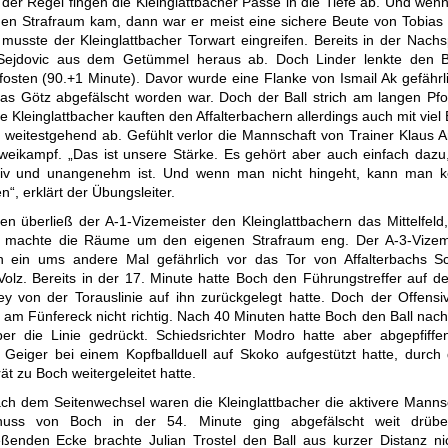
 der Regel fingen die Kleinglattbacher Pässe in die Tiefe ab. Und wen
 den Strafraum kam, dann war er meist eine sichere Beute von Tobias 
 musste der Kleinglattbacher Torwart eingreifen. Bereits in der Nachs
Sejdovic aus dem Getümmel heraus ab. Doch Linder lenkte den B
osten (90.+1 Minute). Davor wurde eine Flanke von Ismail Ak gefährlic
las Götz abgefälscht worden war. Doch der Ball strich am langen Pfo
ie Kleinglattbacher kauften den Affalterbachern allerdings auch mit viel
 weitestgehend ab. Gefühlt verlor die Mannschaft von Trainer Klaus 
weikampf. „Das ist unsere Stärke. Es gehört aber auch einfach daz
iv und unangenehm ist. Und wenn man nicht hingeht, kann man ke
“, erklärt der Übungsleiter.
en überließ der A-1-Vizemeister den Kleinglattbachern das Mittelfeld,
d machte die Räume um den eigenen Strafraum eng. Der A-3-Vizem
 ein ums andere Mal gefährlich vor das Tor von Affalterbachs S
Volz. Bereits in der 17. Minute hatte Boch den Führungstreffer auf d
ey von der Torauslinie auf ihn zurückgelegt hatte. Doch der Offensivs
l am Fünfereck nicht richtig. Nach 40 Minuten hatte Boch den Ball nac
er die Linie gedrückt. Schiedsrichter Modro hatte aber abgepfiffen
 Geiger bei einem Kopfballduell auf Skoko aufgestützt hatte, durch
ät zu Boch weitergeleitet hatte.
ch dem Seitenwechsel waren die Kleinglattbacher die aktivere Manns
huss von Boch in der 54. Minute ging abgefälscht weit drübe
eßenden Ecke brachte Julian Trostel den Ball aus kurzer Distanz ni