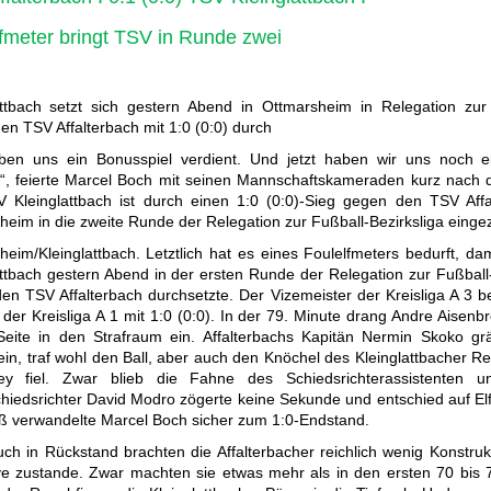
fmeter bringt TSV in Runde zwei
attbach setzt sich gestern Abend in Ottmarsheim in Relegation zur 
en TSV Affalterbach mit 1:0 (0:0) durch
ben uns ein Bonusspiel verdient. Und jetzt haben wir uns noch e
t“, feierte Marcel Boch mit seinen Mannschaftskameraden kurz nach d
 Kleinglattbach ist durch einen 1:0 (0:0)-Sieg gegen den TSV Affa
heim in die zweite Runde der Relegation zur Fußball-Bezirksliga einge
heim/Kleinglattbach. Letztlich hat es eines Foulelfmeters bedurft, da
attbach gestern Abend in der ersten Runde der Relegation zur Fußball-
en TSV Affalterbach durchsetzte. Der Vizemeister der Kreisliga A 3 b
der Kreisliga A 1 mit 1:0 (0:0). In der 79. Minute drang Andre Aisenb
Seite in den Strafraum ein. Affalterbachs Kapitän Nermin Skoko gr
rein, traf wohl den Ball, aber auch den Knöchel des Kleinglattbacher 
ey fiel. Zwar blieb die Fahne des Schiedsrichterassistenten u
hiedsrichter David Modro zögerte keine Sekunde und entschied auf El
oß verwandelte Marcel Boch sicher zum 1:0-Endstand.
ch in Rückstand brachten die Affalterbacher reichlich wenig Konstrukt
ve zustande. Zwar machten sie etwas mehr als in den ersten 70 bis 